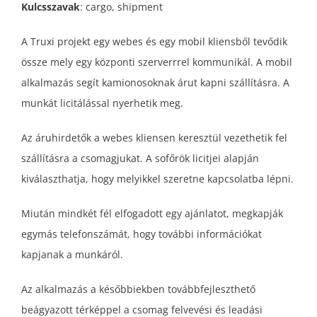
Kulcsszavak
: cargo, shipment
A Truxi projekt egy webes és egy mobil kliensből tevődik
össze mely egy központi szerverrrel kommunikál. A mobil
alkalmazás segít kamionosoknak árut kapni szállításra. A
munkát licitálással nyerhetik meg.
Az áruhirdetők a webes kliensen keresztül vezethetik fel
szállításra a csomagjukat. A sofőrök licitjei alapján
kiválaszthatja, hogy melyikkel szeretne kapcsolatba lépni.
Miután mindkét fél elfogadott egy ajánlatot, megkapják
egymás telefonszámát, hogy további információkat
kapjanak a munkáról.
Az alkalmazás a későbbiekben továbbfejleszthető
beágyazott térképpel a csomag felvevési és leadási