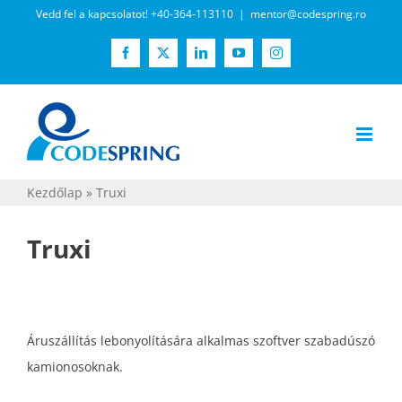
Kihagyás
Vedd fel a kapcsolatot! +40-364-113110
|
mentor@codespring.ro
Facebook
X
LinkedIn
YouTube
Instagram
Kezdőlap
»
Truxi
Truxi
Áruszállítás lebonyolítására alkalmas szoftver szabadúszó
kamionosoknak.