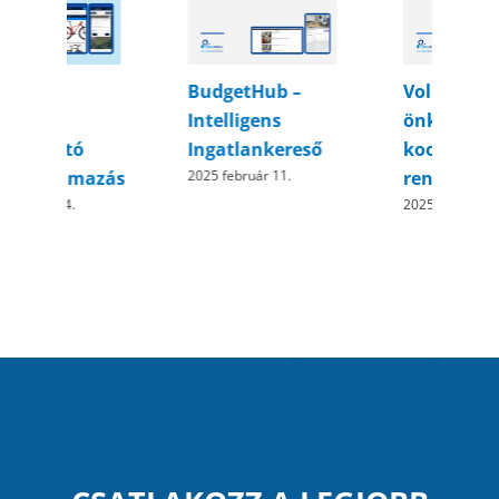
VolunteerVerse –
FlowMaster
önkéntes-
2025 február 17.
koordináció
rendszer
2025 január 29.