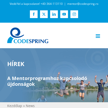
Kihagyás
Vedd fel a kapcsolatot! +40-364-113110
|
mentor@codespring.ro
Facebook
X
LinkedIn
YouTube
Instagram
HÍREK
A Mentorprogramhoz kapcsolodó
újdonságok
Kezdőlap
»
News