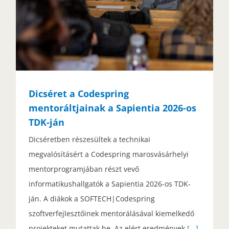
Dicséret a Codespring
mentoráltjainak a Sapientia 2026-os
TDK-ján
Dicséretben részesültek a technikai
megvalósításért a Codespring marosvásárhelyi
mentorprogramjában részt vevő
informatikushallgatók a Sapientia 2026-os TDK-
ján. A diákok a SOFTECH|Codespring
szoftverfejlesztőinek mentorálásával kiemelkedő
projekteket mutattak be. Az elért eredmények
[...]