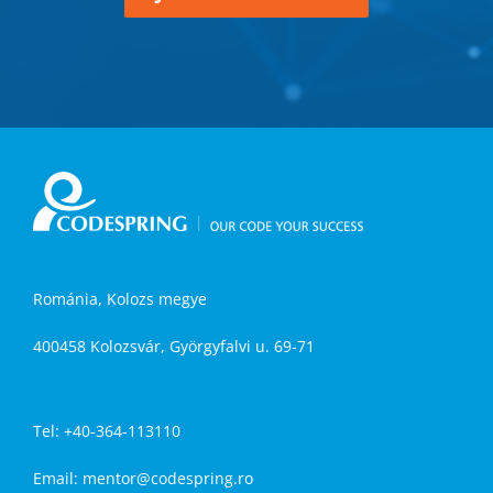
Románia, Kolozs megye
400458 Kolozsvár, Györgyfalvi u. 69-71
Tel: +40-364-113110
Email:
mentor@codespring.ro