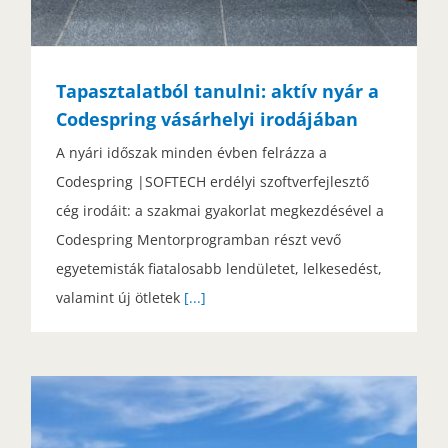
Tapasztalatból tanulni: aktív nyár a
Codespring vásárhelyi irodájában
A nyári időszak minden évben felrázza a
Codespring |SOFTECH erdélyi szoftverfejlesztő
cég irodáit: a szakmai gyakorlat megkezdésével a
Codespring Mentorprogramban részt vevő
egyetemisták fiatalosabb lendületet, lelkesedést,
valamint új ötletek
[...]