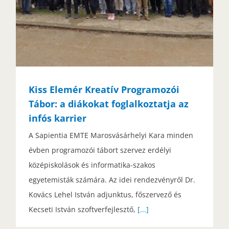
Kiss Elemér Kreatív Programozói
Tábor: a diákokat foglalkoztatja az
infós karrier
A Sapientia EMTE Marosvásárhelyi Kara minden
évben programozói tábort szervez erdélyi
középiskolások és informatika-szakos
egyetemisták számára. Az idei rendezvényről Dr.
Kovács Lehel István adjunktus, főszervező és
Kecseti István szoftverfejlesztő,
[...]