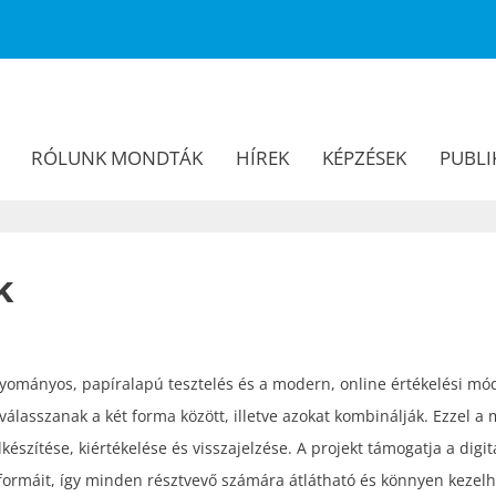
RÓLUNK MONDTÁK
HÍREK
KÉPZÉSEK
PUBLI
k
gyományos, papíralapú tesztelés és a modern, online értékelési mód
álasszanak a két forma között, illetve azokat kombinálják. Ezzel a
szítése, kiértékelése és visszajelzése. A projekt támogatja a digitá
rmáit, így minden résztvevő számára átlátható és könnyen kezelh