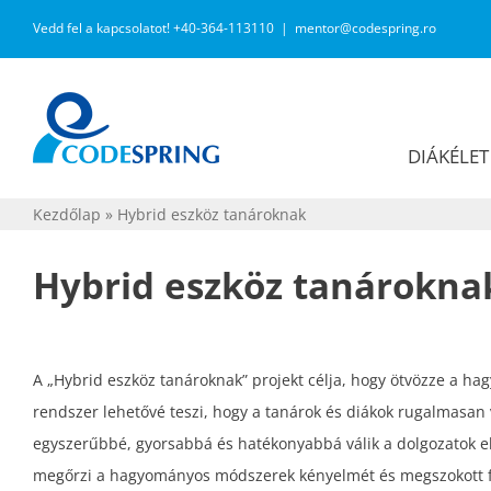
Kihagyás
Vedd fel a kapcsolatot! +40-364-113110
|
mentor@codespring.ro
DIÁKÉLET
Kezdőlap
»
Hybrid eszköz tanároknak
Hybrid eszköz tanárokna
A „Hybrid eszköz tanároknak” projekt célja, hogy ötvözze a ha
rendszer lehetővé teszi, hogy a tanárok és diákok rugalmasan v
egyszerűbbé, gyorsabbá és hatékonyabbá válik a dolgozatok elké
megőrzi a hagyományos módszerek kényelmét és megszokott fo