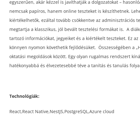
egyszerűen, akár kézzel is javíthatják a dolgozatokat – hason
nemcsak papíros, hanem online teszteket is készíthetnek. Lehe
kiértékelhetők, ezáltal tovább csökkentve az adminisztrációs t
megtartja a klasszikus, jól bevált tesztelési formákat is. A d
tartozó információkat, jegyeiket és a kiértékelt teszteket. Ez a
könnyen nyomon követhetik fejlődésüket. Összességében a „Hy
oktatási megoldások között. Egy olyan rugalmas rendszert kíná
hatékonyabbá és élvezetesebbé téve a tanítás és tanulás foly
Technológiák:
React,React Native,NestJS,PostgreSQL,Azure cloud