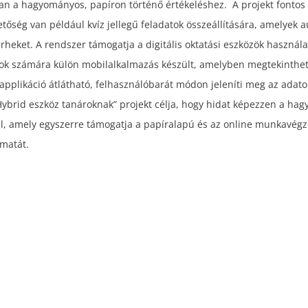
lóan a hagyományos, papíron történő értékeléshez. A projekt fontos
tőség van például kvíz jellegű feladatok összeállítására, amelyek
erheket. A rendszer támogatja a digitális oktatási eszközök használ
iákok számára külön mobilalkalmazás készült, amelyben megtekinthet
z applikáció átlátható, felhasználóbarát módon jeleníti meg az adato
brid eszköz tanároknak” projekt célja, hogy hidat képezzen a hagy
l, amely egyszerre támogatja a papíralapú és az online munkavégzé
amatát.