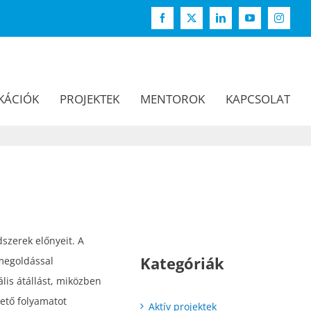
Facebook
X
LinkedIn
YouTube
Instagr
KÁCIÓK
PROJEKTEK
MENTOROK
KAPCSOLAT
szerek előnyeit. A
Kategóriák
 megoldással
lis átállást, miközben
ető folyamatot
Aktív projektek