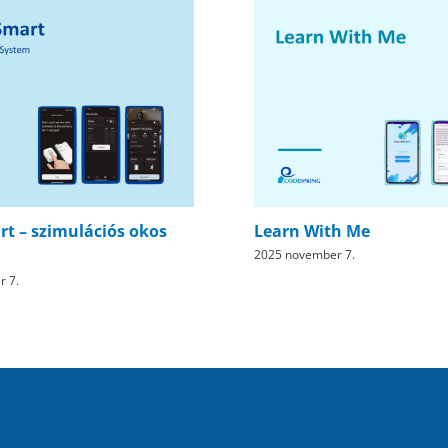
kos
Learn With Me
2025 november 7.
2