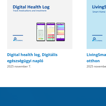
og, Digitális
LivingSmart – szimulációs o
apló
otthon
2025 november 7.