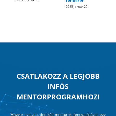
s
rendszer
2025 január 29.
CSATLAKOZZ A LEGJOBB
INFÓS
MENTORPROGRAMHOZ!
Magyar nyelven, dedikált mentorok támogatásával, egy