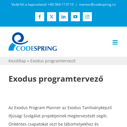
Kihagyás
Vedd fel a kapcsolatot! +40-364-113110
|
mentor@codespring.ro
Facebook
X
LinkedIn
YouTube
Instagram
Kezdőlap
»
Exodus programtervező
Exodus programtervező
Az Exodus Program Planner az Exodus Tanítványképző
Ifjúsági Szolgálat projektjeinek megtervezését segíti.
Önkéntes csapatokat oszt be táborhelyekhez és