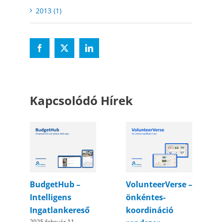
2013 (1)
Kapcsolódó Hírek
BudgetHub –
VolunteerVerse –
Intelligens
önkéntes-
Ingatlankereső
koordináció
2025 február 11.