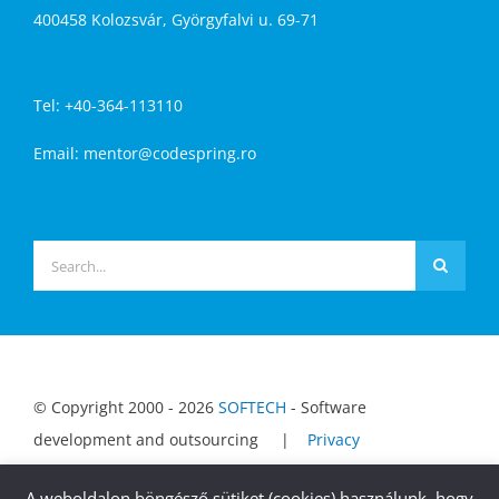
400458 Kolozsvár, Györgyfalvi u. 69-71
Tel: +40-364-113110
Email:
mentor@codespring.ro
Keresés...
© Copyright 2000 -
2026
SOFTECH
- Software
development and outsourcing |
Privacy
Notice
|
Codespring website
A weboldalon böngésző sütiket (cookies) használunk, hogy