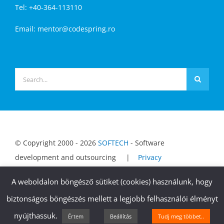
Tel: +40-364-113110
Email:
mentor@codespring.ro
Keresés...
© Copyright 2000 -
2026
SOFTECH
- Software
development and outsourcing |
Privacy
Notice
|
Codespring website
A weboldalon böngésző sütiket (cookies) használunk, hogy
biztonságos böngészés mellett a legjobb felhasználói élményt
nyújthassuk.
Értem
Beállítás
Tudj meg többet..