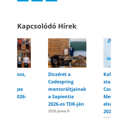
Kapcsolódó Hírek
séret a
Kolozsváron
Tapasztala
espring
startol a
tanulni: ak
toráltjainak
Codespring
nyár a
apientia
Mentorprogram
Codesprin
6-os TDK-ján
elsőéveseknek
vásárhelyi
2026
irodájában
június 9.
2026 március 6.
2026 augusztus