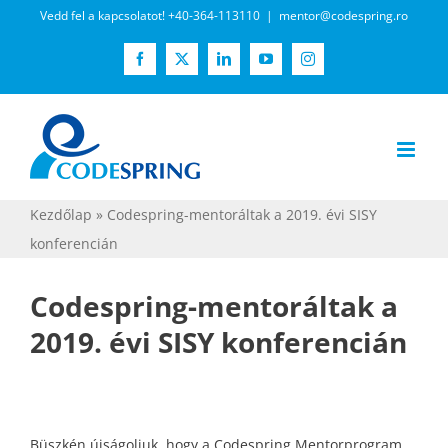
Kihagyás
Vedd fel a kapcsolatot! +40-364-113110
|
mentor@codespring.ro
Facebook
X
LinkedIn
YouTube
Instagram
Kezdőlap
»
Codespring-mentoráltak a 2019. évi SISY
konferencián
Codespring-mentoráltak a
2019. évi SISY konferencián
Büszkén újságoljuk, hogy a Codespring Mentorprogram